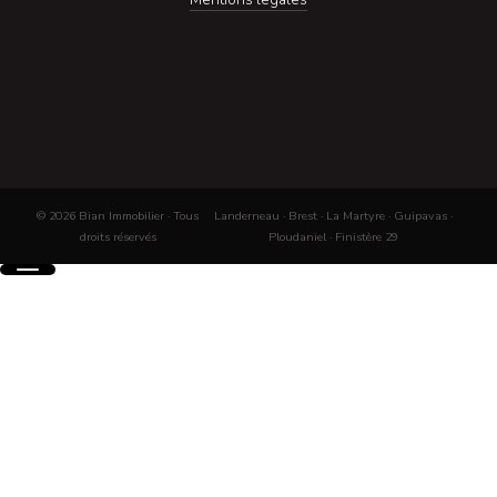
© 2026 Bian Immobilier · Tous
Landerneau · Brest · La Martyre · Guipavas ·
droits réservés
Ploudaniel · Finistère 29