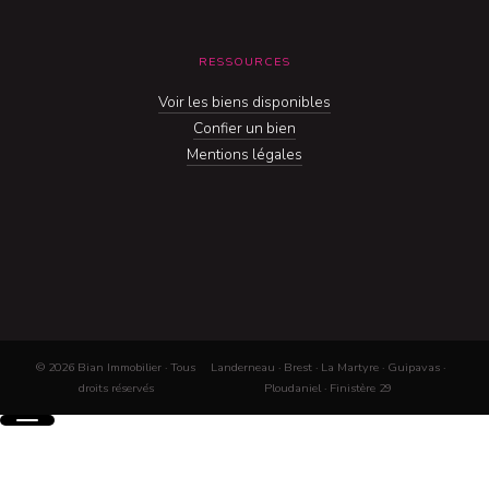
RESSOURCES
Voir les biens disponibles
Confier un bien
Mentions légales
© 2026 Bian Immobilier · Tous
Landerneau · Brest · La Martyre · Guipavas ·
droits réservés
Ploudaniel · Finistère 29