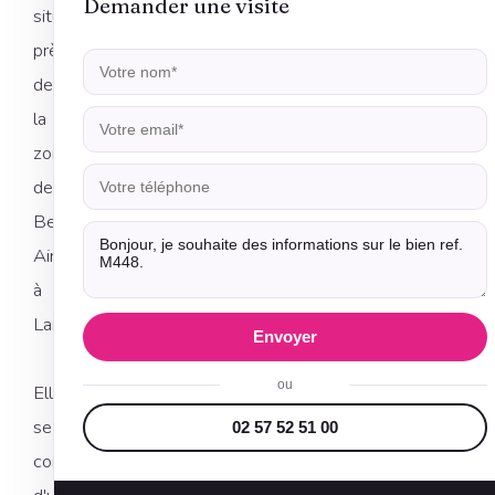
Demander une visite
située
près
de
la
zone
de
Bel
Air
à
Landerneau.
Envoyer
ou
Elle
se
02 57 52 51 00
compose