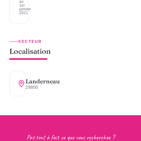
au
1er
janvier
2021
SECTEUR
Localisation
Landerneau
29800
Pas tout à fait ce que vous recherchez ?