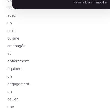
d'un
Patricia Bian Immobilier
séjour
avec
un
coin
cuisine
aménagée
et
entièrement
équipée,
un
dégagement,
un
cellier,
une