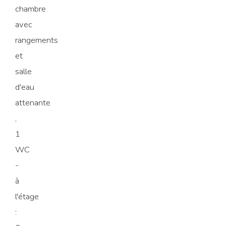
chambre
avec
rangements
et
salle
d'eau
attenante
,
1
WC
-
à
l'étage
: