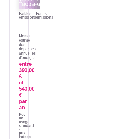
A
B
C
D
E
F
G
Faibles
Fortes
émissions
émissions
Montant
estimé
des
dépenses
annuelles
d'énergie
entre
390,00
€
et
540,00
€
par
an
Pour
un
usage
standard
·
prix
indexes