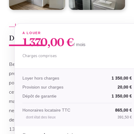
LE
BIEN
A LOUER
Descriptif
1 370,00 €
/ mois
Charges comprises
Belles
prestations
Loyer hors charges
1 350,00 €
pour
Provision sur charges
20,00 €
cette
Dépôt de garantie
1 350,00 €
maison
neuve
Honoraires locataire TTC
865,00 €
dont état des lieux
391,50 €
de
130m²