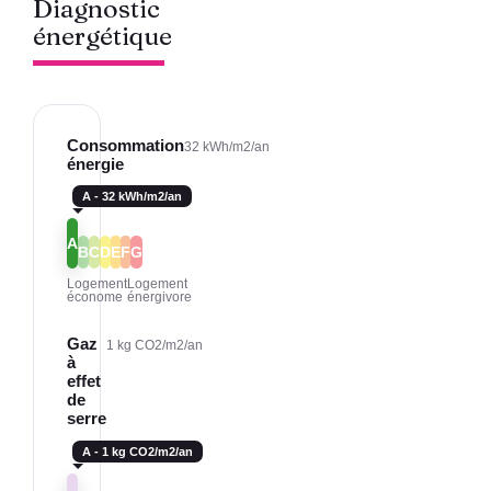
Diagnostic
énergétique
Consommation
32 kWh/m2/an
énergie
A
B
C
D
E
F
G
Logement
Logement
économe
énergivore
Gaz
1 kg CO2/m2/an
à
effet
de
serre