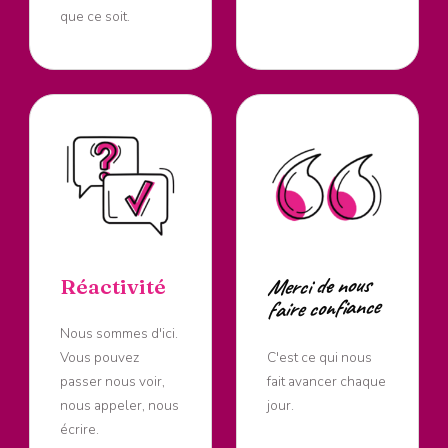
que ce soit.
Merci de nous
Réactivité
faire confiance
Nous sommes d'ici.
Vous pouvez
C'est ce qui nous
passer nous voir,
fait avancer chaque
nous appeler, nous
jour.
écrire.