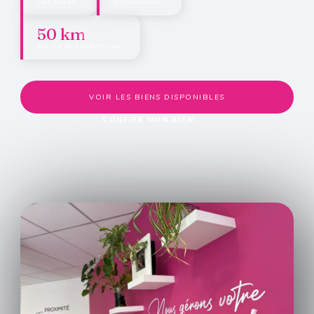
lots gérés
d'expérience
50 km
autour de Landerneau
VOIR LES BIENS DISPONIBLES
CONFIER MON BIEN