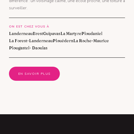
différence : un voisinage calme, une école proche, une toiture à
surveiller.
ON EST CHEZ VOUS À
Landerneau
Brest
Guipavas
La Martyre
Ploudaniel
La Forest-Landerneau
Plouédern
La Roche-Maurice
Plougastel- Daoulas
EN SAVOIR PLUS