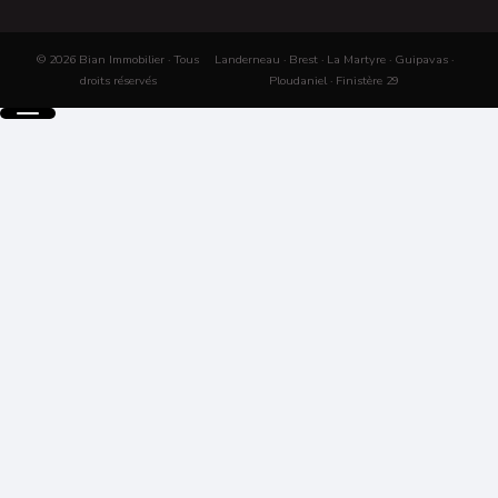
© 2026 Bian Immobilier · Tous
Landerneau · Brest · La Martyre · Guipavas ·
droits réservés
Ploudaniel · Finistère 29